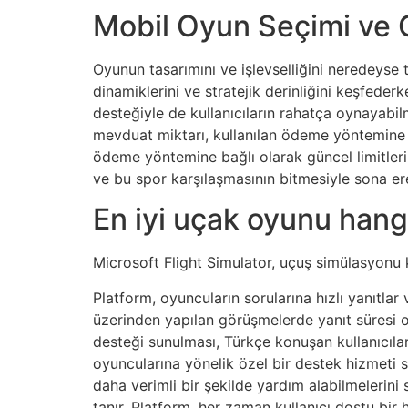
Mobil Oyun Seçimi ve 
Oyunun tasarımını ve işlevselliğini neredeyse
dinamiklerini ve stratejik derinliğini keşfede
desteğiyle de kullanıcıların rahatça oynayabi
mevduat miktarı, kullanılan ödeme yöntemine g
ödeme yöntemine bağlı olarak güncel limitleri
ve bu spor karşılaşmasının bitmesiyle sona er
En iyi uçak oyunu hang
Microsoft Flight Simulator, uçuş simülasyonu k
Platform, oyuncuların sorularına hızlı yanıtlar
üzerinden yapılan görüşmelerde yanıt süresi o
desteği sunulması, Türkçe konuşan kullanıcıları
oyuncularına yönelik özel bir destek hizmeti 
daha verimli bir şekilde yardım alabilmelerini
tanır. Platform, her zaman kullanıcı dostu bi