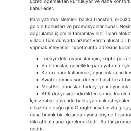
ücreti ödemekten kurtuluyor ve daha konforlu 
kabul eder.
Para yatırma işlemleri banka transferi, e-cüzda
geldin bonusları ve promosyonlar sunar. Nesin
doğrulama işlemini tamamlayınız. Ticari elektro
yılladır tüm dünyada hizmet veren ulusal bir ba
yapmak isteyenler 1xbetm.info adresine kesintis
Türkiye’deki oyuncular için, kripto para 
Bu bonuslar, genellikle para yatırma eşle
Kripto para kullanmak, oyunculara hızlı 
Aviator oyunu son derece basit fakat bir 
MostBet bonuslar Turkey, yeni oyuncular
APK dosyasını indirdikten sonra, kurulum
İçiniz rahat güvende bahis yapmak isteyenler 1 
cihazda olduğu gibi Google hesabınızla giriş y
daha büyük bir ekranda oyuna erişme fırsatına 
dikkatli olmanız gerekmektedir. Bu tür promos
getirir.