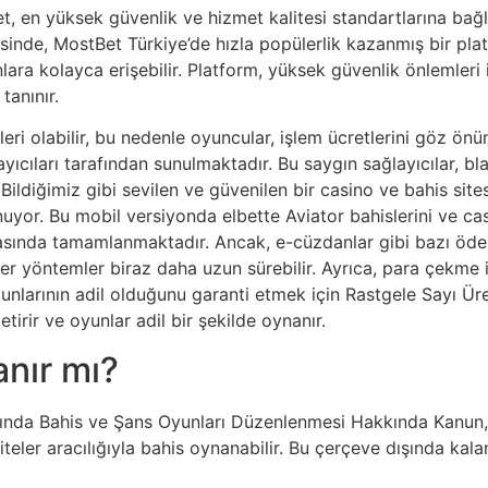
 en yüksek güvenlik ve hizmet kalitesi standartlarına bağlı kal
esinde, MostBet Türkiye’de hızla popülerlik kazanmış bir 
yunlara kolayca erişebilir. Platform, yüksek güvenlik önlemler
tanınır.
i olabilir, bu nedenle oyuncular, işlem ücretlerini göz önün
layıcıları tarafından sunulmaktadır. Bu saygın sağlayıcılar, 
 Bildiğimiz gibi sevilen ve güvenilen bir casino ve bahis si
yor. Bu mobil versiyonda elbette Aviator bahislerini ve casi
arasında tamamlanmaktadır. Ancak, e-cüzdanlar gibi bazı ö
iğer yöntemler biraz daha uzun sürebilir. Ayrıca, para çekme 
unlarının adil olduğunu garanti etmek için Rastgele Sayı Üre
irir ve oyunlar adil bir şekilde oynanır.
nır mı?
nda Bahis ve Şans Oyunları Düzenlenmesi Hakkında Kanun, bu
eler aracılığıyla bahis oynanabilir. Bu çerçeve dışında kalan