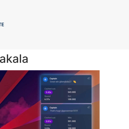
TE
yakala