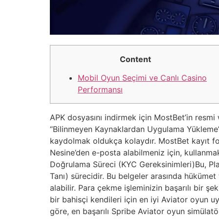
Content
Mobil Oyun Seçimi ve Canlı Casino
Performansı
APK dosyasını indirmek için MostBet’in resmi 
“Bilinmeyen Kaynaklardan Uygulama Yükleme” s
kaydolmak oldukça kolaydır. MostBet kayıt formu
Nesine’den e-posta alabilmeniz için, kullanma
Doğrulama Süreci (KYC Gereksinimleri)Bu, Platf
Tanı) sürecidir. Bu belgeler arasında hükümet 
alabilir. Para çekme işleminizin başarılı bir ş
bir bahisçi kendileri için en iyi Aviator oyun
göre, en başarılı Spribe Aviator oyun simülatö