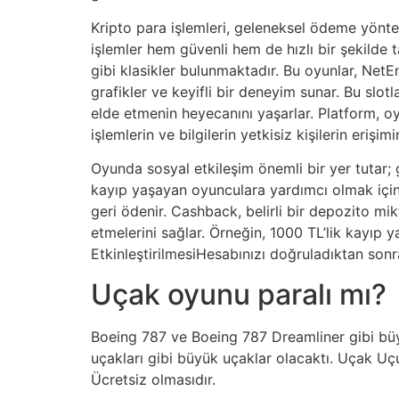
Kripto para işlemleri, geleneksel ödeme yönteml
işlemler hem güvenli hem de hızlı bir şekilde
gibi klasikler bulunmaktadır. Bu oyunlar, Net
grafikler ve keyifli bir deneyim sunar. Bu slotl
elde etmenin heyecanını yaşarlar. Platform, oyun
işlemlerin ve bilgilerin yetkisiz kişilerin erişi
Oyunda sosyal etkileşim önemli bir yer tutar; g
kayıp yaşayan oyunculara yardımcı olmak için h
geri ödenir. Cashback, belirli bir depozito m
etmelerini sağlar. Örneğin, 1000 TL’lik kayıp 
EtkinleştirilmesiHesabınızı doğruladıktan sonra
Uçak oyunu paralı mı?
Boeing 787 ve Boeing 787 Dreamliner gibi büy
uçakları gibi büyük uçaklar olacaktı. Uçak Uç
Ücretsiz olmasıdır.