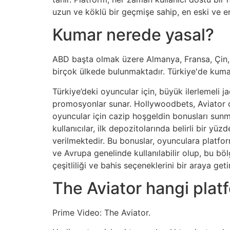
uzun ve köklü bir geçmişe sahip, en eski ve en
Kumar nerede yasal?
ABD başta olmak üzere Almanya, Fransa, Çin, İn
birçok ülkede bulunmaktadır. Türkiye'de kuma
Türkiye’deki oyuncular için, büyük ilerlemeli ja
promosyonlar sunar. Hollywoodbets, Aviator oy
oyuncular için cazip hoşgeldin bonusları sunma
kullanıcılar, ilk depozitolarında belirli bir yü
verilmektedir. Bu bonuslar, oyunculara platfo
ve Avrupa genelinde kullanılabilir olup, bu bö
çeşitliliği ve bahis seçeneklerini bir araya ge
The Aviator hangi plat
Prime Video: The Aviator.