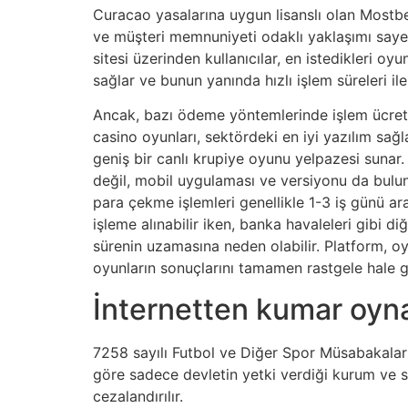
Curacao yasalarına uygun lisanslı olan Mostbet,
ve müşteri memnuniyeti odaklı yaklaşımı say
sitesi üzerinden kullanıcılar, en istedikleri o
sağlar ve bunun yanında hızlı işlem süreleri ile 
Ancak, bazı ödeme yöntemlerinde işlem ücretler
casino oyunları, sektördeki en iyi yazılım sağ
geniş bir canlı krupiye oyunu yelpazesi sunar.
değil, mobil uygulaması ve versiyonu da bulunu
para çekme işlemleri genellikle 1-3 iş günü 
işleme alınabilir iken, banka havaleleri gibi d
sürenin uzamasına neden olabilir. Platform, oy
oyunların sonuçlarını tamamen rastgele hale get
İnternetten kumar oyna
7258 sayılı Futbol ve Diğer Spor Müsabakaları
göre sadece devletin yetki verdiği kurum ve sit
cezalandırılır.