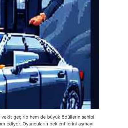
 vakit geçirip hem de büyük ödüllerin sahibi
vam ediyor. Oyuncuların beklentilerini aşmayı