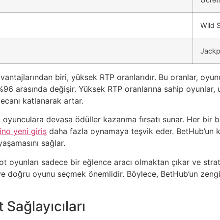
Wild 
Jackp
antajlarından biri, yüksek RTP oranlarıdır. Bu oranlar, oyun
e %96 arasında değişir. Yüksek RTP oranlarına sahip oyunlar,
ecanı katlanarak artar.
, oyunculara devasa ödüller kazanma fırsatı sunar. Her bir ba
no yeni giriş
daha fazla oynamaya teşvik eder. BetHub’un k
 yaşamasını sağlar.
t oyunları sadece bir eğlence aracı olmaktan çıkar ve strate
 ve doğru oyunu seçmek önemlidir. Böylece, BetHub’un zengin
 Sağlayıcıları