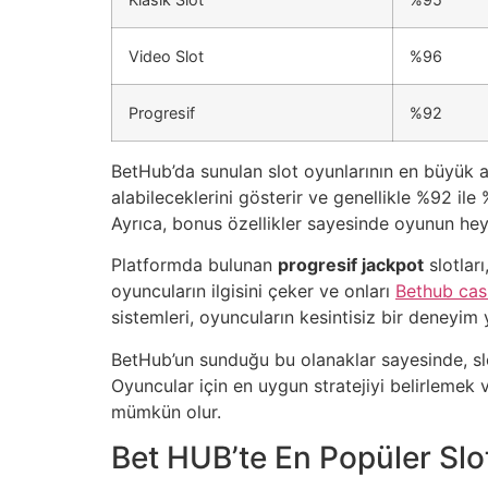
Video Slot
%96
Progresif
%92
BetHub’da sunulan slot oyunlarının en büyük av
alabileceklerini gösterir ve genellikle %92 il
Ayrıca, bonus özellikler sayesinde oyunun hey
Platformda bulunan
progresif jackpot
slotları
oyuncuların ilgisini çeker ve onları
Bethub casi
sistemleri, oyuncuların kesintisiz bir deneyim
BetHub’un sunduğu bu olanaklar sayesinde, slo
Oyuncular için en uygun stratejiyi belirlemek
mümkün olur.
Bet HUB’te En Popüler Slot