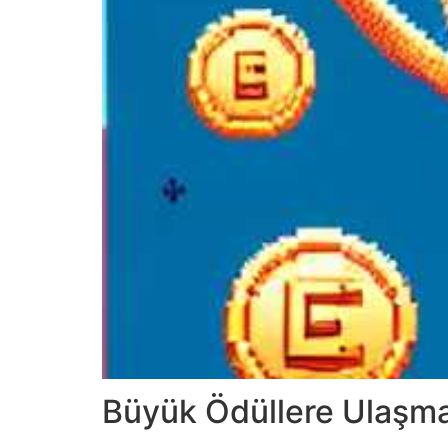
Büyük Ödüllere Ulaşm