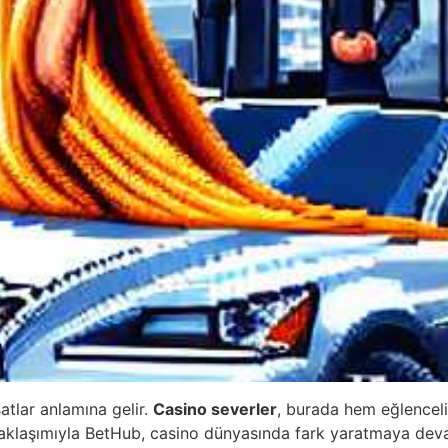
atlar anlamına gelir.
Casino severler
, burada hem eğlenceli
klı yaklaşımıyla BetHub, casino dünyasında fark yaratmaya de