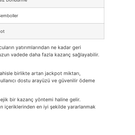
Semboller
ot
cuların yatırımlarından ne kadar geri
 uzun vadede daha fazla kazanç sağlayabilir.
hisle birlikte artan jackpot miktarı,
ullanıcı dostu arayüzü ve güvenilir ödeme
jik bir kazanç yöntemi haline gelir.
 içeriklerinden en iyi şekilde yararlanmak