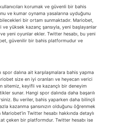
 kullanıcıları korumak ve güvenli bir bahis
duğunu ve kumar oynama yasalarına uyduğunu
pabilecekleri bir ortam sunmaktadır. Mariobet,
ri ve yüksek kazanç şansıyla, yeni başlayanlar
e yeni oyunlar ekler. Twitter hesabı, bu yeni
bet, güvenilir bir bahis platformudur ve
klı spor dalına ait karşılaşmalara bahis yapma
riobet size en iyi oranları ve heyecan verici
 sitemiz, keyifli ve kazançlı bir deneyim
tikler sunar. Hangi spor dalında daha başarılı
siniz. Bu veriler, bahis yaparken daha bilinçli
a fazla kazanma şansınızın olduğunu öğrenmek
an Mariobet’in Twitter hesabı hakkında detaylı
at çeken bir platformdur. Twitter hesabı ise