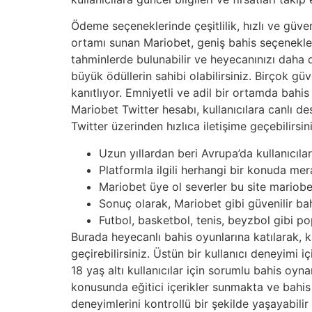
Ödeme seçeneklerinde çeşitlilik, hızlı ve güven
ortamı sunan Mariobet, geniş bahis seçenekler
tahminlerde bulunabilir ve heyecanınızı daha da
büyük ödüllerin sahibi olabilirsiniz. Birçok g
kanıtlıyor. Emniyetli ve adil bir ortamda bahi
Mariobet Twitter hesabı, kullanıcılara canlı 
Twitter üzerinden hızlıca iletişime geçebilirsini
Uzun yıllardan beri Avrupa’da kullanıcıla
Platformla ilgili herhangi bir konuda me
Mariobet üye ol severler bu site mariobeti
Sonuç olarak, Mariobet gibi güvenilir bah
Futbol, basketbol, tenis, beyzbol gibi po
Burada heyecanlı bahis oyunlarına katılarak, ka
geçirebilirsiniz. Üstün bir kullanıcı deneyimi 
18 yaş altı kullanıcılar için sorumlu bahis oy
konusunda eğitici içerikler sunmakta ve bahis o
deneyimlerini kontrollü bir şekilde yaşayabil