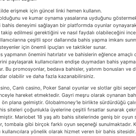
ilde erişmek için güncel linki hemen kullanın.
da olduğunu ve kumar oynama yasalarına uyduğunu göstermek
li bahis deneyimi sağlayan bir platformda oyunlar oynayarak k
akip edilmesi gerektiğini ve nasıl faydalı olabileceğini ince
llanıcılarına çeşitli spor dallarında bahis yapma imkanı sun
eyenler için önemli ipuçları ve taktikler sunar.
is yapmanın önemini hatırlatır ve bahislerin eğlence amaçlı 
ilerini paylaşarak kullanıcıların endişe duymadan bahis yapma
Bu promosyonlar, bedava bahisler, yatırım bonusları ve diğer
ar olabilir ve daha fazla kazanabilirsiniz.
asino, Canlı casino, Poker Sanal oyunlar ve slotlar gibi seçe
enceyle hareket etmektedir. Gayri meşru olarak oynanan bah
ı ön plana gelmiştir. Globalmoney’le birlikte sürdürdüğü çalı
s siteleri çoğunlukla üyelerine çeşitli fırsatlar sunarak çe
ştir. Mariobet 18 yaş altı bahis sitelerinde geniş bir oyun 
r, tombala gibi birçok farklı oyun seçeneği sunulmaktadır. Kul
ı kullanıcılara yönelik olarak hizmet veren bir bahis sitesidir.