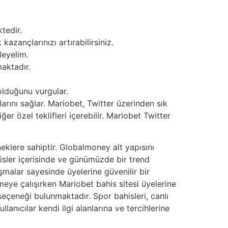
tedir.
azançlarınızı artırabilirsiniz.
leyelim.
maktadır.
olduğunu vurgular.
larını sağlar. Mariobet, Twitter üzerinden sık
 özel teklifleri içerebilir. Mariobet Twitter
neklere sahiptir. Globalmoney alt yapısını
isler içerisinde ve günümüzde bir trend
şmalar sayesinde üyelerine güvenilir bir
kmeye çalışırken Mariobet bahis sitesi üyelerine
seçeneği bulunmaktadır. Spor bahisleri, canlı
lanıcılar kendi ilgi alanlarına ve tercihlerine