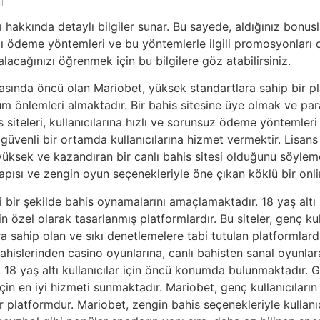
hakkında detaylı bilgiler sunar. Bu sayede, aldığınız bonusl
rklı ödeme yöntemleri ve bu yöntemlerle ilgili promosyonlar
acağınızı öğrenmek için bu bilgilere göz atabilirsiniz.
i arasında öncü olan Mariobet, yüksek standartlara sahip bir 
 tüm önlemleri almaktadır. Bir bahis sitesine üye olmak ve 
his siteleri, kullanıcılarına hızlı ve sorunsuz ödeme yöntemle
üvenli bir ortamda kullanıcılarına hizmet vermektir. Lisans b
yüksek ve kazandıran bir canlı bahis sitesi olduğunu söyle
apısı ve zengin oyun seçenekleriyle öne çıkan köklü bir onl
i bir şekilde bahis oynamalarını amaçlamaktadır. 18 yaş altı ku
özel olarak tasarlanmış platformlardır. Bu siteler, genç kull
 sahip olan ve sıkı denetlemelere tabi tutulan platformlard
ahislerinden casino oyunlarına, canlı bahisten sanal oyunla
t, 18 yaş altı kullanıcılar için öncü konumda bulunmaktadır. G
çin en iyi hizmeti sunmaktadır. Mariobet, genç kullanıcıların
platformdur. Mariobet, zengin bahis seçenekleriyle kullanıc