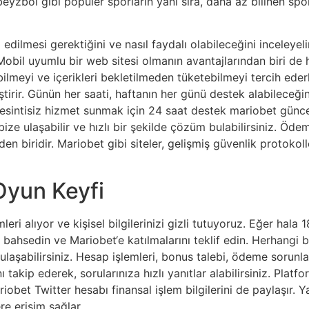
beyzbol gibi popüler sporların yanı sıra, daha az bilinen sp
edilmesi gerektiğini ve nasıl faydalı olabileceğini inceleyel
bil uyumlu bir web sitesi olmanın avantajlarından biri de hı
şebilmeyi ve içerikleri bekletilmeden tüketebilmeyi tercih eder
ştirir. Günün her saati, haftanın her günü destek alabileceğin
e kesintisiz hizmet sunmak için 24 saat destek mariobet gü
ize ulaşabilir ve hızlı bir şekilde çözüm bulabilirsiniz. Ödem
en biridir. Mariobet gibi siteler, gelişmiş güvenlik protokolle
 Oyun Keyfi
eri alıyor ve kişisel bilgilerinizi gizli tutuyoruz. Eğer hala 
bahsedin ve Mariobet‘e katılmalarını teklif edin. Herhangi 
laşabilirsiniz. Hesap işlemleri, bonus talebi, ödeme sorunla
kip ederek, sorularınıza hızlı yanıtlar alabilirsiniz. Platfo
obet Twitter hesabı finansal işlem bilgilerini de paylaşır. Y
re erişim sağlar.