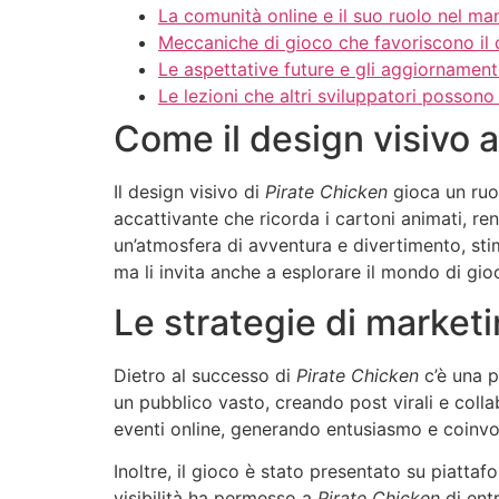
La comunità online e il suo ruolo nel ma
Meccaniche di gioco che favoriscono il
Le aspettative future e gli aggiornament
Le lezioni che altri sviluppatori posson
Come il design visivo a
Il design visivo di
Pirate Chicken
gioca un ruol
accattivante che ricorda i cartoni animati, r
un’atmosfera di avventura e divertimento, stimo
ma li invita anche a esplorare il mondo di gio
Le strategie di market
Dietro al successo di
Pirate Chicken
c’è una p
un pubblico vasto, creando post virali e col
eventi online, generando entusiasmo e coinvol
Inoltre, il gioco è stato presentato su piatt
visibilità ha permesso a
Pirate Chicken
di entr