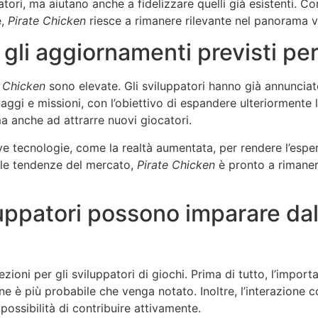
ori, ma aiutano anche a fidelizzare quelli già esistenti. 
e,
Pirate Chicken
riesce a rimanere rilevante nel panorama v
 gli aggiornamenti previsti pe
e Chicken
sono elevate. Gli sviluppatori hanno già annuncia
ggi e missioni, con l’obiettivo di espandere ulteriormente 
a anche ad attrarre nuovi giocatori.
uove tecnologie, come la realtà aumentata, per rendere l’esp
alle tendenze del mercato,
Pirate Chicken
è pronto a rimanere
iluppatori possono imparare da
ezioni per gli sviluppatori di giochi. Prima di tutto, l’impo
e è più probabile che venga notato. Inoltre, l’interazione c
possibilità di contribuire attivamente.