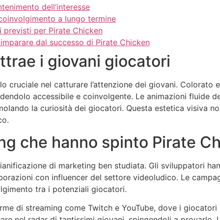
ntenimento dell’interesse
 coinvolgimento a lungo termine
i previsti per Pirate Chicken
o imparare dal successo di Pirate Chicken
ttrae i giovani giocatori
o cruciale nel catturare l’attenzione dei giovani. Colorato e
endendolo accessibile e coinvolgente. Le animazioni fluide 
lando la curiosità dei giocatori. Questa estetica visiva non 
co.
ing che hanno spinto Pirate C
ianificazione di marketing ben studiata. Gli sviluppatori ha
laborazioni con influencer del settore videoludico. Le cam
gimento tra i potenziali giocatori.
aforme di streaming come Twitch e YouTube, dove i giocatori
are nel radar di tantissimi giovani, spingendoli a provarlo.