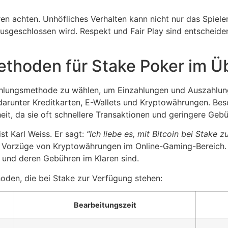
eren achten. Unhöfliches Verhalten kann nicht nur das Spiel
usgeschlossen wird. Respekt und Fair Play sind entscheide
thoden für Stake Poker im Üb
 Zahlungsmethode zu wählen, um Einzahlungen und Auszahlung
darunter Kreditkarten, E-Wallets und Kryptowährungen. Be
it, da sie oft schnellere Transaktionen und geringere Gebü
ist Karl Weiss. Er sagt:
“Ich liebe es, mit Bitcoin bei Stake 
 Vorzüge von Kryptowährungen im Online-Gaming-Bereich. Sp
 und deren Gebühren im Klaren sind.
oden, die bei Stake zur Verfügung stehen:
Bearbeitungszeit