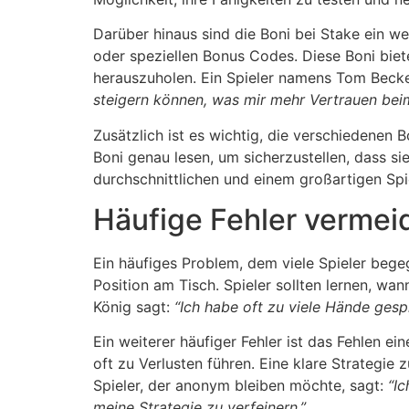
Darüber hinaus sind die Boni bei Stake ein w
oder speziellen Bonus Codes. Diese Boni biet
herauszuholen. Ein Spieler namens Tom Beck
steigern können, was mir mehr Vertrauen beim
Zusätzlich ist es wichtig, die verschiedenen 
Boni genau lesen, um sicherzustellen, dass 
durchschnittlichen und einem großartigen Spi
Häufige Fehler vermei
Ein häufiges Problem, dem viele Spieler bege
Position am Tisch. Spieler sollten lernen, wan
König sagt:
“Ich habe oft zu viele Hände gesp
Ein weiterer häufiger Fehler ist das Fehlen ei
oft zu Verlusten führen. Eine klare Strategie
Spieler, der anonym bleiben möchte, sagt:
“Ic
meine Strategie zu verfeinern.”