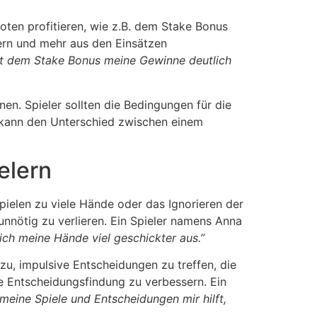
oten profitieren, wie z.B. dem Stake Bonus
sern und mehr aus den Einsätzen
mit dem Stake Bonus meine Gewinne deutlich
en. Spieler sollten die Bedingungen für die
i kann den Unterschied zwischen einem
elern
pielen zu viele Hände oder das Ignorieren der
 unnötig zu verlieren. Ein Spieler namens Anna
ich meine Hände viel geschickter aus.”
dazu, impulsive Entscheidungen zu treffen, die
die Entscheidungsfindung zu verbessern. Ein
 meine Spiele und Entscheidungen mir hilft,