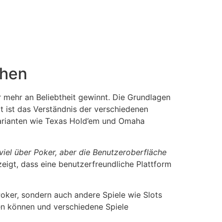
ehen
r mehr an Beliebtheit gewinnt. Die Grundlagen
ekt ist das Verständnis der verschiedenen
Varianten wie Texas Hold’em und Omaha
 viel über Poker, aber die Benutzeroberfläche
eigt, dass eine benutzerfreundliche Plattform
Poker, sondern auch andere Spiele wie Slots
en können und verschiedene Spiele