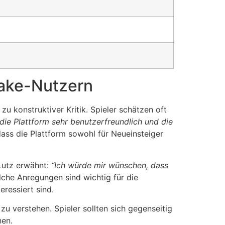
take-Nutzern
zu konstruktiver Kritik. Spieler schätzen oft
 die Plattform sehr benutzerfreundlich und die
ss die Plattform sowohl für Neueinsteiger
 Lutz erwähnt:
“Ich würde mir wünschen, dass
che Anregungen sind wichtig für die
eressiert sind.
u verstehen. Spieler sollten sich gegenseitig
nen.