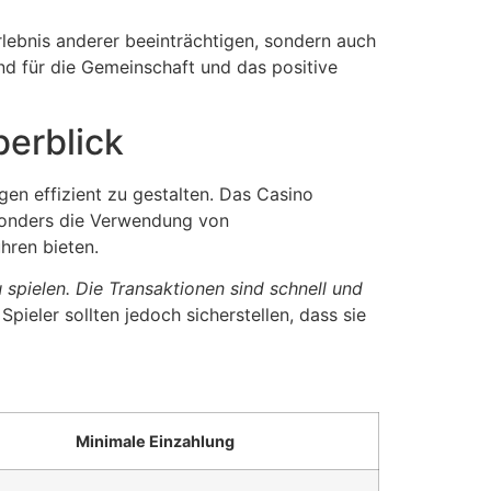
erlebnis anderer beeinträchtigen, sondern auch
nd für die Gemeinschaft und das positive
erblick
en effizient zu gestalten. Das Casino
sonders die Verwendung von
hren bieten.
zu spielen. Die Transaktionen sind schnell und
ieler sollten jedoch sicherstellen, dass sie
Minimale Einzahlung