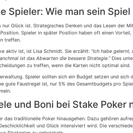
ne Spieler: Wie man sein Spiel
 nur Glück ist. Strategisches Denken und das Lesen der Mit
Position. Spieler in später Position haben oft einen Vortei
n treffen.
e aktiv ist, ist Lisa Schmidt. Sie erzählt:
“Ich habe gelernt,
Manchmal ist das Abwarten die bessere Strategie.”
Dies unter
scheidungen zu treffen, wenn die Karten nicht optimal sind.
Verwaltung. Spieler sollten sich ein Budget setzen und sich 
ne gute Faustregel ist, nur 5% des Gesamtbudgets pro Spiel 
meln.
ele und Boni bei Stake Poker 
ber das traditionelle Poker hinausgehen. Dazu gehören aufr
eschicklichkeit und Glück intensiviert wird. Die verschiede
eue Strategien zu entwickeln.