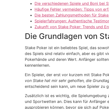
Die verschiedenen Spiele und Boni bei 
Häufige Fehler vermeiden: Tipps von erf
Die besten Zahlungsmethoden für Stake
Spielerfahrungen: Authentische Testimo
Zukunft von Stake Poker: Trends und En
Die Grundlagen von St
Stake Poker ist ein beliebtes Spiel, das sow
des Spiels sind relativ einfach, aber es gibt 
Pokerhände und deren Wert. Anfänger sollten
kennenlernen.
Ein Spieler, der erst vor kurzem mit Stake Po
von Stake hat mir sehr geholfen, die Grundlagen
entscheidend sein kann, um neue Spieler zu g
Zusätzlich ist es wichtig, die Spielumgebung 
und Sportwetten an. Dies kann für Anfänger e
ausprobieren können, bevor sie sich auf Poker