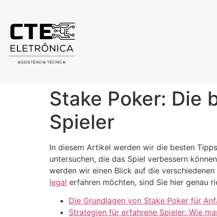
Stake Poker: Die 
Spieler
In diesem Artikel werden wir die besten Tipp
untersuchen, die das Spiel verbessern können
werden wir einen Blick auf die verschiedenen
legal
erfahren möchten, sind Sie hier genau ri
Die Grundlagen von Stake Poker für Anf
Strategien für erfahrene Spieler: Wie ma