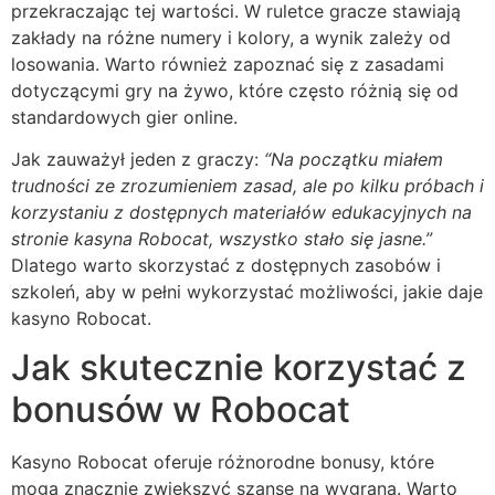
przekraczając tej wartości. W ruletce gracze stawiają
zakłady na różne numery i kolory, a wynik zależy od
losowania. Warto również zapoznać się z zasadami
dotyczącymi gry na żywo, które często różnią się od
standardowych gier online.
Jak zauważył jeden z graczy:
“Na początku miałem
trudności ze zrozumieniem zasad, ale po kilku próbach i
korzystaniu z dostępnych materiałów edukacyjnych na
stronie kasyna Robocat, wszystko stało się jasne.”
Dlatego warto skorzystać z dostępnych zasobów i
szkoleń, aby w pełni wykorzystać możliwości, jakie daje
kasyno Robocat.
Jak skutecznie korzystać z
bonusów w Robocat
Kasyno Robocat oferuje różnorodne bonusy, które
mogą znacznie zwiększyć szanse na wygraną. Warto