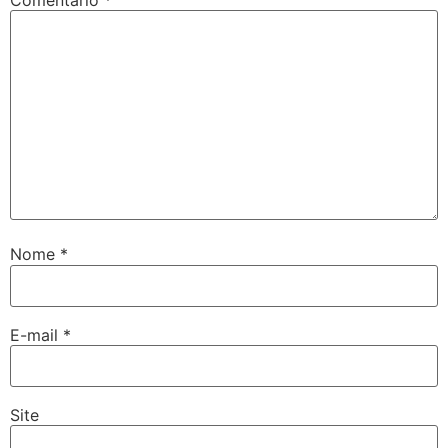
Nome
*
E-mail
*
Site