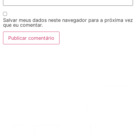
Salvar meus dados neste navegador para a próxima vez
que eu comentar.