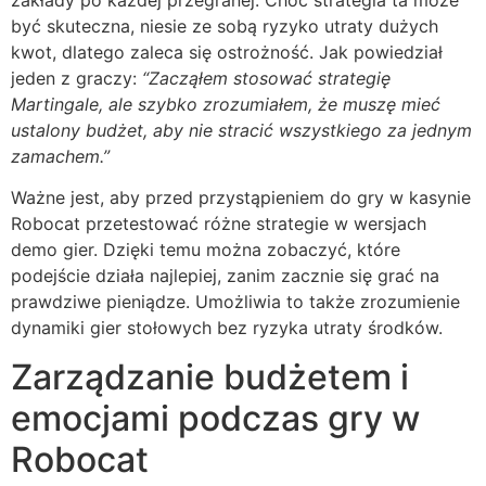
być skuteczna, niesie ze sobą ryzyko utraty dużych
kwot, dlatego zaleca się ostrożność. Jak powiedział
jeden z graczy:
“Zacząłem stosować strategię
Martingale, ale szybko zrozumiałem, że muszę mieć
ustalony budżet, aby nie stracić wszystkiego za jednym
zamachem.”
Ważne jest, aby przed przystąpieniem do gry w kasynie
Robocat przetestować różne strategie w wersjach
demo gier. Dzięki temu można zobaczyć, które
podejście działa najlepiej, zanim zacznie się grać na
prawdziwe pieniądze. Umożliwia to także zrozumienie
dynamiki gier stołowych bez ryzyka utraty środków.
Zarządzanie budżetem i
emocjami podczas gry w
Robocat