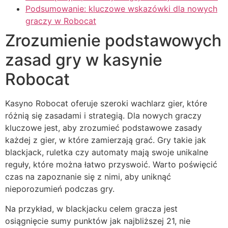
Podsumowanie: kluczowe wskazówki dla nowych
graczy w Robocat
Zrozumienie podstawowych
zasad gry w kasynie
Robocat
Kasyno Robocat oferuje szeroki wachlarz gier, które
różnią się zasadami i strategią. Dla nowych graczy
kluczowe jest, aby zrozumieć podstawowe zasady
każdej z gier, w które zamierzają grać. Gry takie jak
blackjack, ruletka czy automaty mają swoje unikalne
reguły, które można łatwo przyswoić. Warto poświęcić
czas na zapoznanie się z nimi, aby uniknąć
nieporozumień podczas gry.
Na przykład, w blackjacku celem gracza jest
osiągnięcie sumy punktów jak najbliższej 21, nie